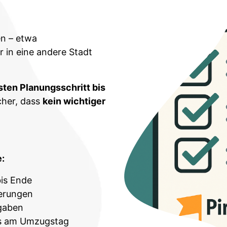
en – etwa
r in eine andere Stadt
ten Planungsschritt bis
icher, dass
kein wichtiger
:
bis Ende
erungen
fgaben
ss am Umzugstag